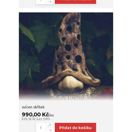
svícen skřítek
990,00 Kč
/
ks
818,18 Kč
bez DPH
Přidat do košíku