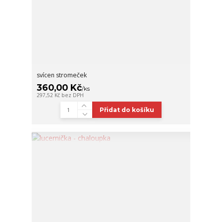
svícen stromeček
360,00 Kč
/
ks
297,52 Kč
bez DPH
Přidat do košíku