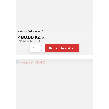
květináček - obal 1
480,00 Kč
/
ks
396,69 Kč
bez DPH
Přidat do košíku