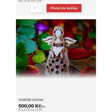
892,56 Kč
bez DPH
Přidat do košíku
Andělský svícínek
500,00 Kč
/
ks
413,22 Kč
bez DPH