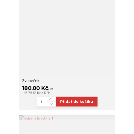
Zvoneček
180,00 Kč
/
ks
148,76 Kč
bez DPH
Přidat do košíku