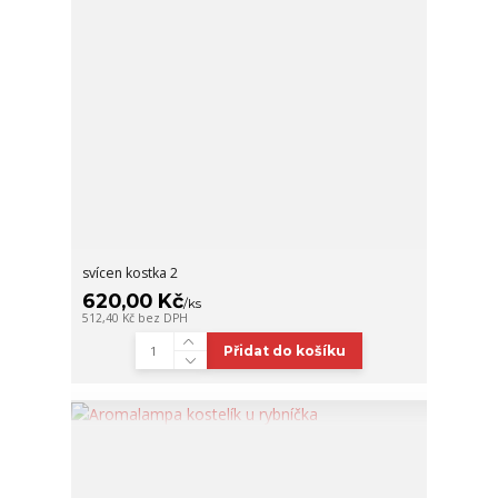
svícen kostka 2
620,00 Kč
/
ks
512,40 Kč
bez DPH
Přidat do košíku