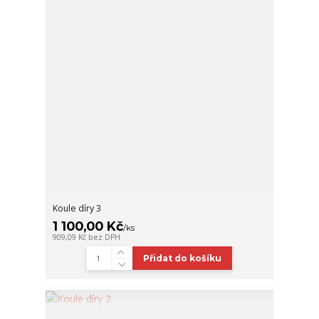
Koule díry 3
1 100,00 Kč
/
ks
909,09 Kč
bez DPH
Přidat do košíku