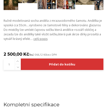
Ručně modelovaná socha anděla z mrazuvzdorného šamotu. Andělka je
vysoká cca 55cm....vyrobeno ze šamotové hlíny a dekorováno glazurou
Do mističky lze umístit čajovou svíčku která andělce rozzáří obličej a
zezadu lze do andělky také vložit svíčku,která pak skrze dírky prosvítá a
vytváří krásný efekt....
celý popis
2 500,00 Kč
/
ks
2 066,12 Kč
bez DPH
Přidat do košíku
Kompletní specifikace