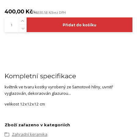
400,00 Kč
/
ks
330,58 Kč
bez DPH
Přidat do košíku
Kompletní specifikace
květník ve tvaru kostky vyrobený ze šamotové hlíny, uvnitř
vyglazován, dekoraován glazurou...
velikost 12x12x12 cm
Zboží zařazeno v kategoriích
Zahradní keramika