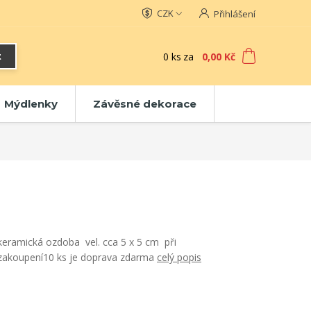
CZK
Přihlášení
0
ks
za
0,00 Kč
t
Mýdlenky
Závěsné dekorace
keramická ozdoba vel. cca 5 x 5 cm při
zakoupení10 ks je doprava zdarma
celý popis