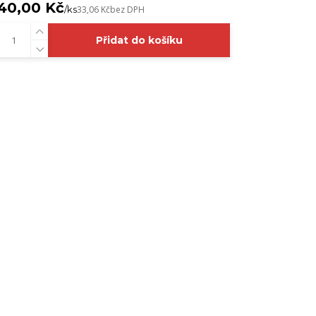
40,00 Kč
/
ks
33,06 Kč
bez DPH
Přidat do košíku