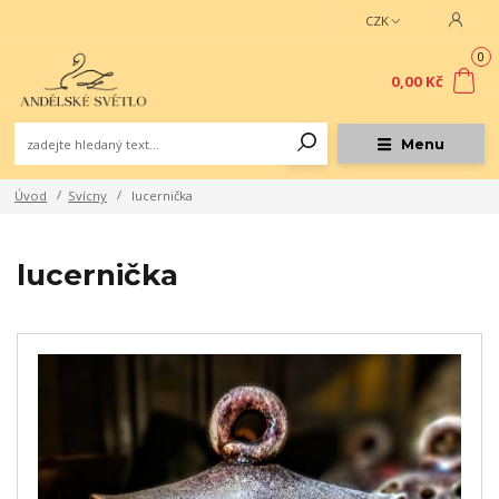
CZK
0
0,00 Kč
Menu
Úvod
Svícny
lucernička
lucernička