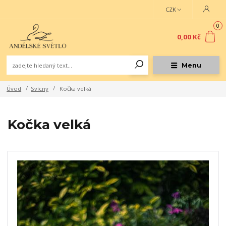
CZK
0
0,00 Kč
Menu
Úvod
Svícny
Kočka velká
Kočka velká