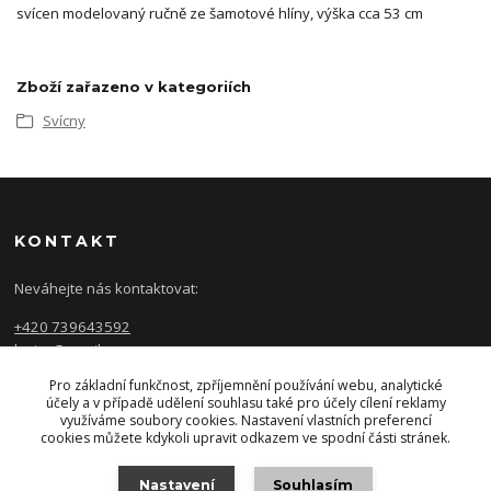
svícen modelovaný ručně ze šamotové hlíny, výška cca 53 cm
Zboží zařazeno v kategoriích
Svícny
KONTAKT
Neváhejte nás kontaktovat:
+420 739643592
luzice@gmail.com
Pro základní funkčnost, zpříjemnění používání webu, analytické
účely a v případě udělení souhlasu také pro účely cílení reklamy
využíváme soubory cookies. Nastavení vlastních preferencí
cookies můžete kdykoli upravit odkazem ve spodní části stránek.
Nastavení
Souhlasím