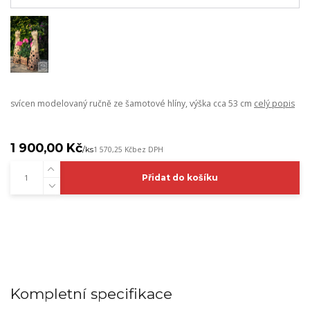
svícen modelovaný ručně ze šamotové hlíny, výška cca 53 cm
celý popis
1 900,00 Kč
/
ks
1 570,25 Kč
bez DPH
Přidat do košíku
Kompletní specifikace