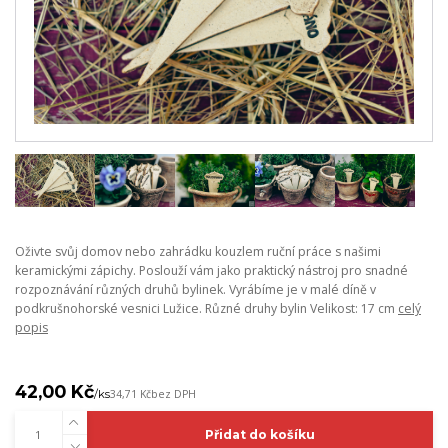
Oživte svůj domov nebo zahrádku kouzlem ruční práce s našimi
keramickými zápichy. Poslouží vám jako praktický nástroj pro snadné
rozpoznávání různých druhů bylinek. Vyrábíme je v malé díně v
podkrušnohorské vesnici Lužice. Různé druhy bylin Velikost: 17 cm
celý
popis
42,00 Kč
/
ks
34,71 Kč
bez DPH
Přidat do košíku