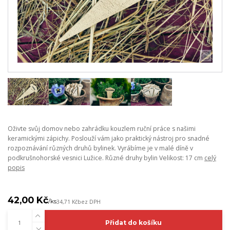
Oživte svůj domov nebo zahrádku kouzlem ruční práce s našimi
keramickými zápichy. Poslouží vám jako praktický nástroj pro snadné
rozpoznávání různých druhů bylinek. Vyrábíme je v malé díně v
podkrušnohorské vesnici Lužice. Různé druhy bylin Velikost: 17 cm
celý
popis
42,00 Kč
/
ks
34,71 Kč
bez DPH
Přidat do košíku